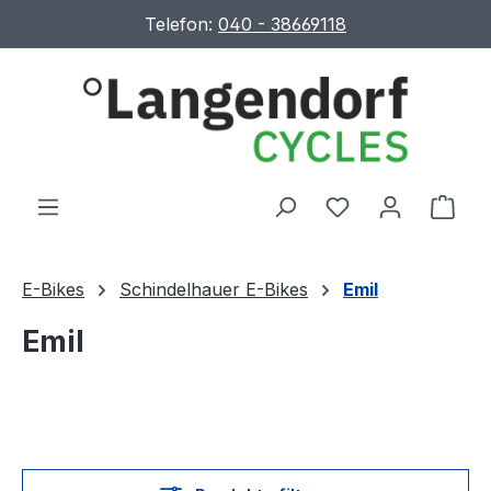
Telefon:
040 - 38669118
Zum Hauptinhalt springen
Du hast 0 Produ
Ware
E-Bikes
Schindelhauer E-Bikes
Emil
Emil