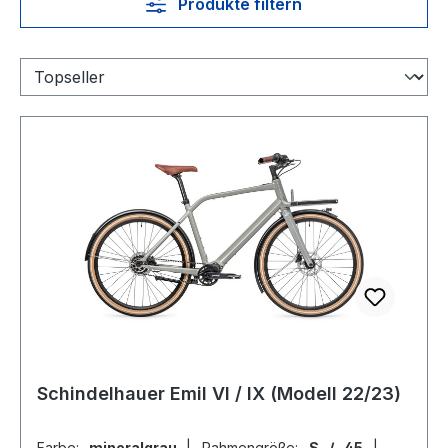
Produkte filtern
Schindelhauer Emil VI / IX (Modell 22/23)
Farbe:
mineralgrau
|
Rahmengröße:
S / 45
|