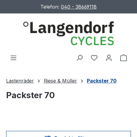
Telefon:
040 - 38669118
Zum Hauptinhalt springen
Du hast 0 Produ
Ware
Lastenräder
Riese & Müller
Packster 70
Packster 70