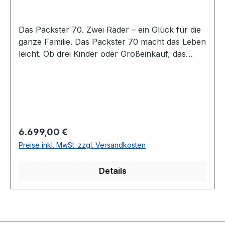
Das Packster 70. Zwei Räder – ein Glück für die
ganze Familie. Das Packster 70 macht das Leben
leicht. Ob drei Kinder oder Großeinkauf, das
Familien-E-Bike transportiert alles sicher ans
Ziel. Dabei überzeugt es durch kinderleichtes
Handling, sichere Fahreigenschaften und
umweltfreundliche Materialien. Und dank
höhenverstellbarem Sattel und Vorbau passt es
sich in Sekundenschnelle an unterschiedliche
Regulärer Preis:
6.699,00 €
Fahrer an. Packster 70 Family Bosch Cargo
Preise inkl. MwSt. zzgl. Versandkosten
Line Cruise Bosch Power Tube 500 Wh Shimano
Deore, 10-Gang Kettenschaltung Andere
Details
Varianten des Packster 70 sind vorrätig. Ein
Angebot erstellen wir auf Nachfrage gerne.