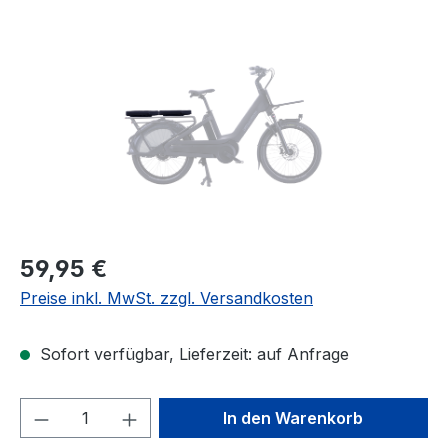
Bildergalerie überspringen
Regulärer Preis:
59,95 €
Preise inkl. MwSt. zzgl. Versandkosten
Sofort verfügbar, Lieferzeit: auf Anfrage
Produkt Anzahl: Gib den gewünschten We
In den Warenkorb