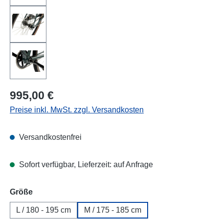
Regulärer Preis:
995,00 €
Preise inkl. MwSt. zzgl. Versandkosten
Versandkostenfrei
Sofort verfügbar, Lieferzeit: auf Anfrage
auswählen
Größe
L / 180 - 195 cm
M / 175 - 185 cm