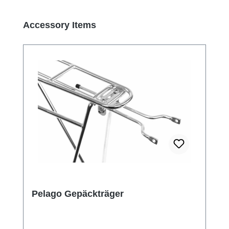
Produktgalerie überspringen
Accessory Items
Pelago Gepäckträger