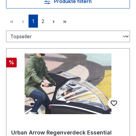
Produkte filtern
Seite
Seite
1
2
Rabatt
%
Urban Arrow Regenverdeck Essential