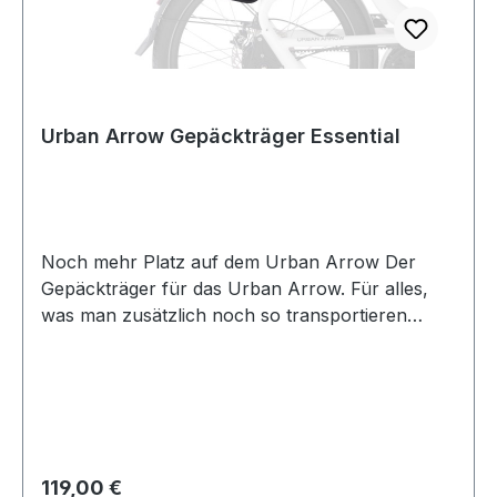
Urban Arrow Gepäckträger Essential
Noch mehr Platz auf dem Urban Arrow Der
Gepäckträger für das Urban Arrow. Für alles,
was man zusätzlich noch so transportieren
möchte. Und nicht in die Family Box soll. Sollte
die Family Box doch mal zu klein sein: Der
Gepäckträger ist kompatibel mit dem MIK System
für Körbe und Kindersitze und mit bis zu 30kg
belastbar.
Regulärer Preis:
119,00 €