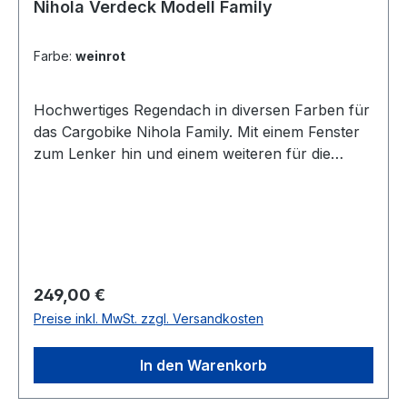
Nihola Verdeck Modell Family
Farbe:
weinrot
Hochwertiges Regendach in diversen Farben für
das Cargobike Nihola Family. Mit einem Fenster
zum Lenker hin und einem weiteren für die
Kinder in Fahrtrichtung. Inkl. zweier
Reißverschlüsse für entspannten Zustieg. Durch
die Schräge nach vorn und hinten entstehen
keine Wasserpfützen auf dem Regendach – das
Wasser kann einfach ablaufen. 2016 wurde das
Dach noch einmal überarbeitet – der Stoff ist
Regulärer Preis:
249,00 €
jetzt um einiges fester und besser gegen
Preise inkl. MwSt. zzgl. Versandkosten
Ausbleichen durch Sonneneinstrahlung
geschützt. Die Stangen für die Befestigung des
In den Warenkorb
Daches an der Box sind hier nicht inkludiert –
bitte separat bestellen. Hinweis: Das Fahrrad von