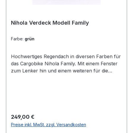
Nihola Verdeck Modell Family
Farbe:
grün
Hochwertiges Regendach in diversen Farben für
das Cargobike Nihola Family. Mit einem Fenster
zum Lenker hin und einem weiteren für die
Kinder in Fahrtrichtung. Inkl. zweier
Reißverschlüsse für entspannten Zustieg. Durch
die Schräge nach vorn und hinten entstehen
keine Wasserpfützen auf dem Regendach – das
Wasser kann einfach ablaufen. 2016 wurde das
Dach noch einmal überarbeitet – der Stoff ist
Regulärer Preis:
249,00 €
jetzt um einiges fester und besser gegen
Preise inkl. MwSt. zzgl. Versandkosten
Ausbleichen durch Sonneneinstrahlung