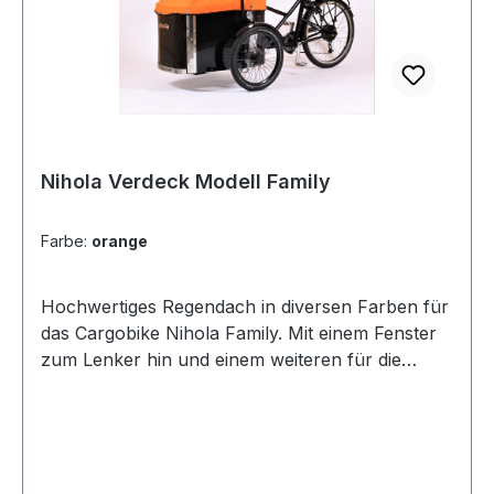
Nihola Verdeck Modell Family
Farbe:
orange
Hochwertiges Regendach in diversen Farben für
das Cargobike Nihola Family. Mit einem Fenster
zum Lenker hin und einem weiteren für die
Kinder in Fahrtrichtung. Inkl. zweier
Reißverschlüsse für entspannten Zustieg. Durch
die Schräge nach vorn und hinten entstehen
keine Wasserpfützen auf dem Regendach – das
Wasser kann einfach ablaufen. 2016 wurde das