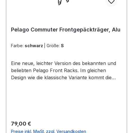
Pelago Commuter Frontgepäckträger, Alu
Farbe:
schwarz
|
Größe:
S
Eine neue, leichter Version des bekannten und
beliebten Pelago Front Racks. Im gleichen
Design wie die klassische Variante kommt die
neue Aluminium Version allerdings in drei
Größen. L M S Length 310 mm 290 mm 270
mm Width 320 mm 220 mm 150 mm Height 75
mm 75 mm 75 mm Weight 820 g 720 g 650 g
Material Aluminium Aluminium Aluminium Max
load capacity(platform, left side, right side) 10 kg
Regulärer Preis:
79,00 €
10 kg 10 kg Attachment points Fork crown -
Preise inkl. MwSt. zzgl. Versandkosten