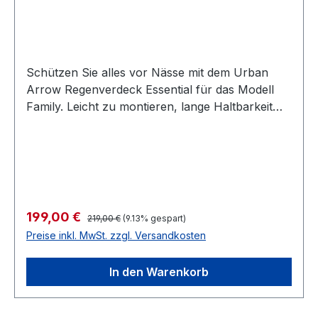
Schützen Sie alles vor Nässe mit dem Urban
Arrow Regenverdeck Essential für das Modell
Family. Leicht zu montieren, lange Haltbarkeit
und freie Sicht für eventuelle Passagiere
machen das Regenverdeck zum optimalen Add
on für feuchte Tage.
Regulärer Preis:
Verkaufspreis:
199,00 €
219,00 €
(9.13% gespart)
Preise inkl. MwSt. zzgl. Versandkosten
In den Warenkorb