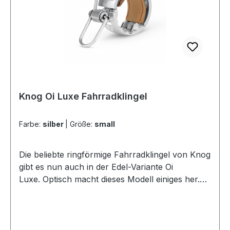
Knog Oi Luxe Fahrradklingel
Farbe:
silber
|
Größe:
small
Die beliebte ringförmige Fahrradklingel von Knog
gibt es nun auch in der Edel-Variante Oi
Luxe. Optisch macht dieses Modell einiges her.
Im Bereich der Lenkerklemmung beeindruckt die
Klingel mit Lederapplikationen und überzeugt mit
einem Klöppel im eleganten Messing-Finish.
Technische Daten: Material: Aluminium Breite: 15