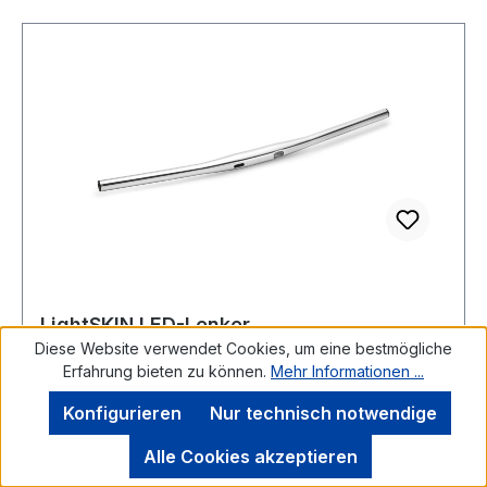
den Abbildungen ist nicht im Lieferumfang
enthalten.
LightSKIN LED-Lenker
Diese Website verwendet Cookies, um eine bestmögliche
Erfahrung bieten zu können.
Mehr Informationen ...
Farbe:
silber
|
Größe:
640 mm
Konfigurieren
Nur technisch notwendige
Der LightSKIN Lenker bietet, worauf viele
Alle Cookies akzeptieren
Fahrradfreunde gewartet haben: Ein integriertes