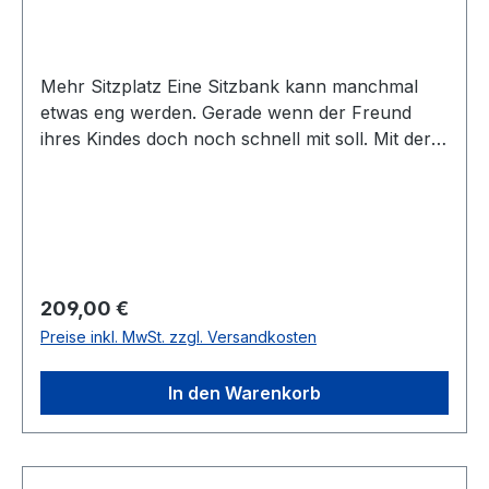
Mehr Sitzplatz Eine Sitzbank kann manchmal
etwas eng werden. Gerade wenn der Freund
ihres Kindes doch noch schnell mit soll. Mit der
zusätzlichen vorderen Sitzbank ist das kein
Problem. Und weill sie sich eigentlich eher klein
macht, fällt sie auch nicht weiter ins Gewicht,
wenn man doch mal solo fährt.
Regulärer Preis:
209,00 €
Preise inkl. MwSt. zzgl. Versandkosten
In den Warenkorb