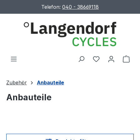
Telefon:
040 - 38669118
Zum Hauptinhalt springen
Du hast 0 Produ
Ware
Zubehör
Anbauteile
Anbauteile