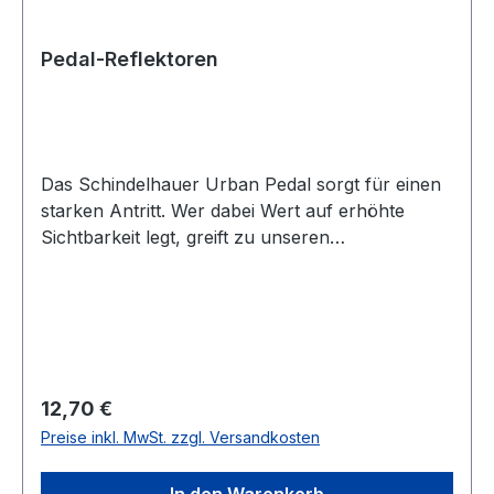
Pedal-Reflektoren
Das Schindelhauer Urban Pedal sorgt für einen
starken Antritt. Wer dabei Wert auf erhöhte
Sichtbarkeit legt, greift zu unseren
Pedalreflektoren. Sie lassen sich an das Urban
Pedal schrauben und entsprechen der StVO.
Werden sie angestrahlt, werfen sie das Licht
zielsicher zurück.
Regulärer Preis:
12,70 €
Preise inkl. MwSt. zzgl. Versandkosten