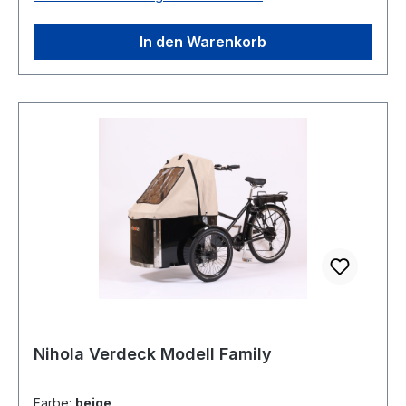
Rack eyelet, fender eyelet, front hub axle Same
as L Same as L
In den Warenkorb
Nihola Verdeck Modell Family
Farbe:
beige