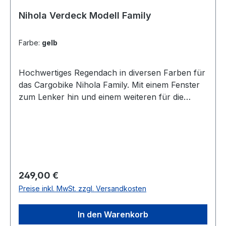
Nihola Verdeck Modell Family
Farbe:
gelb
Hochwertiges Regendach in diversen Farben für
das Cargobike Nihola Family. Mit einem Fenster
zum Lenker hin und einem weiteren für die
Kinder in Fahrtrichtung. Inkl. zweier
Reißverschlüsse für entspannten Zustieg. Durch
die Schräge nach vorn und hinten entstehen
keine Wasserpfützen auf dem Regendach – das
Wasser kann einfach ablaufen. 2016 wurde das
Dach noch einmal überarbeitet – der Stoff ist
Regulärer Preis:
249,00 €
jetzt um einiges fester und besser gegen
Preise inkl. MwSt. zzgl. Versandkosten
Ausbleichen durch Sonneneinstrahlung
geschützt. Die Stangen für die Befestigung des
In den Warenkorb
Daches an der Box sind hier nicht inkludiert –